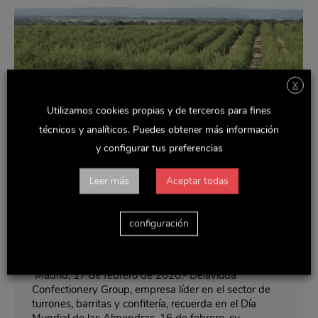
X
Utilizamos cookies propias y de terceros para fines
técnicos y analíticos. Puedes obtener más información
y configurar tus preferencias
Leer más
Aceptar todas
Delaviuda Confectionery Group apuesta
por los beneficios de la almendra, su
configuración
principal materia prima
Noticias y actualidad
Por
Rocio
febrero 17, 2020
Madrid, 17 de febrero de 2020.- Delaviuda
Confectionery Group, empresa líder en el sector de
turrones, barritas y confitería, recuerda en el Día
Mundial de las Almendras, 16 de febrero, su