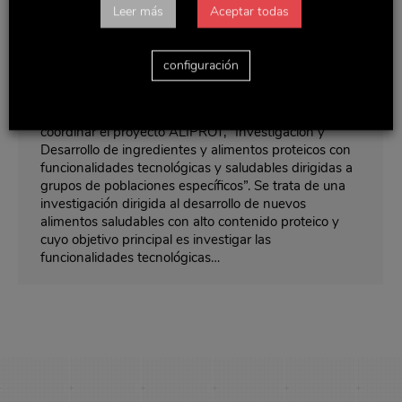
Leer más
Aceptar todas
Delaviuda Alimentación coordina el
proyecto ALIPROT
configuración
Noticias y actualidad
Por
Delaviuda
marzo 1, 2016
Delaviuda Alimentación S.A. será la responsable de
coordinar el proyecto ALIPROT, “Investigación y
Desarrollo de ingredientes y alimentos proteicos con
funcionalidades tecnológicas y saludables dirigidas a
grupos de poblaciones específicos”. Se trata de una
investigación dirigida al desarrollo de nuevos
alimentos saludables con alto contenido proteico y
cuyo objetivo principal es investigar las
funcionalidades tecnológicas…