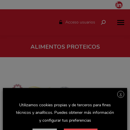
Link
pag
ope
Acceso usuarios
Buscar:
in
ne
win
ALIMENTOS PROTEICOS
Estás aquí:
X
Utilizamos cookies propias y de terceros para fines
técnicos y analíticos. Puedes obtener más información
y configurar tus preferencias