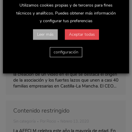
Utilizamos cookies propias y de terceros para fines
técnicos y analíticos. Puedes obtener más información
y configurar tus preferencias
La Asociación de Empresa Familiar de
Leer más
Aceptar todas
Castilla-La Mancha cumple 18 años
Noticias y actualidad
Por
Rocio
marzo 2, 2020
configuración
La AEFCLM celebra este año la mayoría de edad. En
conmemoración de este aniversario tan especial,
algunos de sus principales socios han participado en
la creación de un vídeo en el que se destaca el origen
de la asociación y los fuertes lazos que unen a casi 40
familias empresarias en Castilla-La Mancha. El CEO…
Contenido restringido
Sin categoría
Por
Rocio
febrero 13, 2020
La AEFCLM celebra este año la mayoría de edad. En