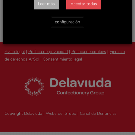
Accede con tu usuario y podrás consultar todas las
Leer más
Aceptar todas
novedades de la empresa, actualizaciones de Recursos
Humanos y otras noticias y documentos de interés.
configuración
Aviso legal
|
Política de privacidad
|
Politica de cookies
|
Ejercicio
de derechos ArSol
|
Consentimiento legal
Copyright Delaviuda |
Webs del Grupo
|
Canal de Denuncias