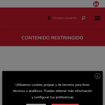
Link
pag
ope
Acceso usuarios
Buscar:
in
ne
win
CONTENIDO RESTRINGIDO
Estás aquí:
X
Utilizamos cookies propias y de terceros para fines
técnicos y analíticos. Puedes obtener más información
y configurar tus preferencias
Espacio solo disponible para el personal de Delaviuda.