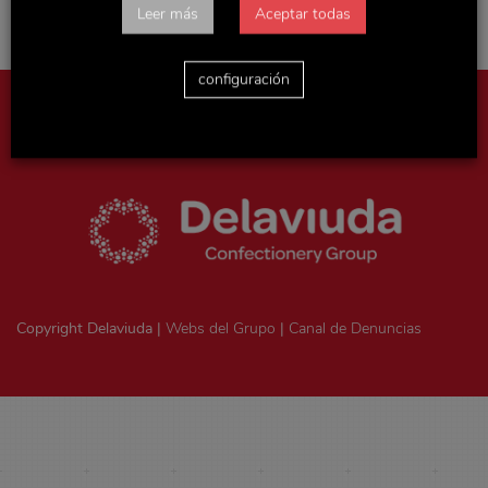
Leer más
Aceptar todas
configuración
Aviso legal
|
Política de privacidad
|
Politica de cookies
|
Ejercicio
de derechos ArSol
|
Consentimiento legal
Copyright Delaviuda |
Webs del Grupo
|
Canal de Denuncias