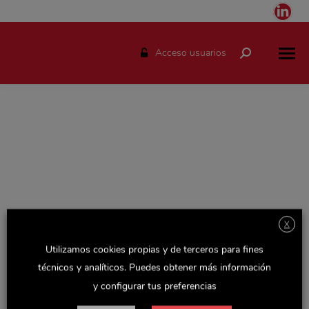
Link
pag
ope
Acceso usuarios
Buscar:
in
ne
win
X
Espacio solo disponible para el personal de Delaviuda.
Utilizamos cookies propias y de terceros para fines
Accede con tu usuario y podrás consultar todas las
técnicos y analíticos. Puedes obtener más información
novedades de la empresa, actualizaciones de Recursos
y configurar tus preferencias
Humanos y otras noticias y documentos de interés.