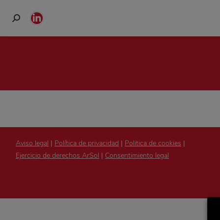
Buscar:
Linkedin
page
opens
in
new
window
Aviso legal
|
Política de privacidad
|
Politica de cookies
|
Ejercicio de derechos ArSol
|
Consentimiento legal