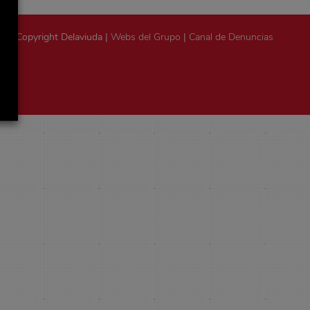
Copyright Delaviuda |
Webs del Grupo
|
Canal de Denuncias