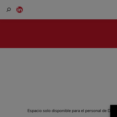
Buscar:
Linkedin
page
opens
in
new
window
Espacio solo disponible para el personal de Del