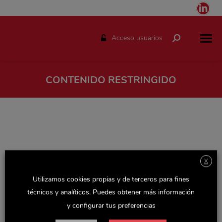
Link
pag
ope
Acceso usuarios
Buscar:
in
ne
win
CONTENIDO RESTRINGIDO
Estás aquí:
X
Utilizamos cookies propias y de terceros para fines
técnicos y analíticos. Puedes obtener más información
y configurar tus preferencias
Espacio solo disponible para el personal de Delaviuda.