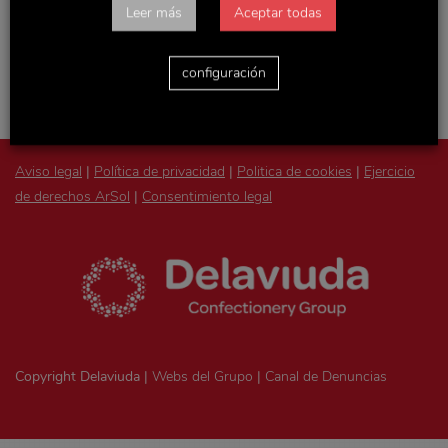
Accede con tu usuario y podrás consultar todas las
Leer más
Aceptar todas
novedades de la empresa, actualizaciones de Recursos
Humanos y otras noticias y documentos de interés.
configuración
Aviso legal
|
Política de privacidad
|
Politica de cookies
|
Ejercicio
de derechos ArSol
|
Consentimiento legal
Copyright Delaviuda |
Webs del Grupo
|
Canal de Denuncias