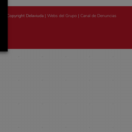
Copyright Delaviuda |
Webs del Grupo
|
Canal de Denuncias