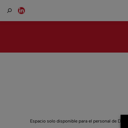
Buscar:
Linkedin
page
opens
in
new
window
Espacio solo disponible para el personal de Del