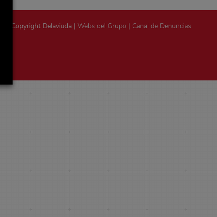
Copyright Delaviuda |
Webs del Grupo
|
Canal de Denuncias