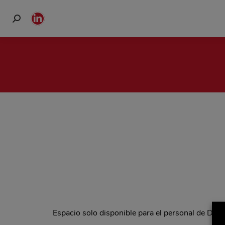
Buscar:
Linkedin
page
opens
in
new
window
Espacio solo disponible para el personal de Del