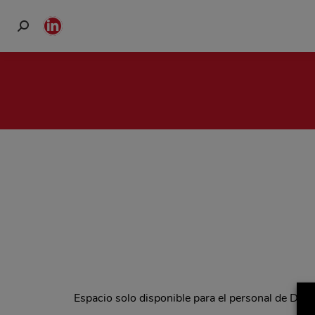
Buscar:
Linkedin
page
opens
in
new
window
Espacio solo disponible para el personal de Del