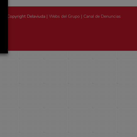
Copyright Delaviuda |
Webs del Grupo
|
Canal de Denuncias