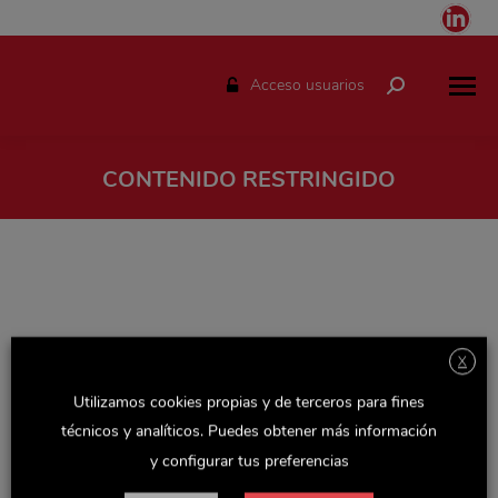
Link
pag
ope
Acceso usuarios
Buscar:
in
ne
win
CONTENIDO RESTRINGIDO
Estás aquí:
X
Utilizamos cookies propias y de terceros para fines
técnicos y analíticos. Puedes obtener más información
y configurar tus preferencias
Espacio solo disponible para el personal de Delaviuda.