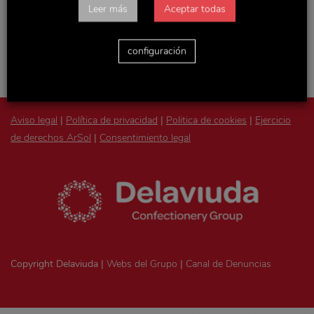
Accede con tu usuario y podrás consultar todas las
Leer más
Aceptar todas
novedades de la empresa, actualizaciones de Recursos
Humanos y otras noticias y documentos de interés.
configuración
Aviso legal
|
Política de privacidad
|
Politica de cookies
|
Ejercicio
de derechos ArSol
|
Consentimiento legal
Copyright Delaviuda |
Webs del Grupo
|
Canal de Denuncias