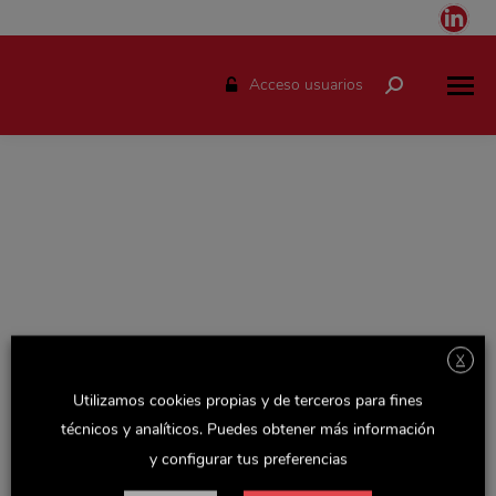
Link
pag
ope
Acceso usuarios
Buscar:
in
ne
win
X
Espacio solo disponible para el personal de Delaviuda.
Utilizamos cookies propias y de terceros para fines
Accede con tu usuario y podrás consultar todas las
técnicos y analíticos. Puedes obtener más información
novedades de la empresa, actualizaciones de Recursos
y configurar tus preferencias
Humanos y otras noticias y documentos de interés.