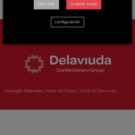
Leer más
Aceptar todas
configuración
Aviso legal
|
Política de privacidad
|
Politica de cookies
|
Ejercicio
de derechos ArSol
|
Consentimiento legal
Copyright Delaviuda |
Webs del Grupo
|
Canal de Denuncias