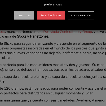
preferencias
Leer más
Aceptar todas
configuración
iuda
, marca perteneciente
a Delaviuda Confectionery Group
, vuelve
su gama de
Sticks y Panettones.
de Sticks para seguir dinamizando y creciendo en el segmento de la
vas propuestas inspiradas en el mundo de los postres que, junto a 
stas dos nuevas variedades no dejarán indiferente a nadie, no solo 
colates.
 perfecta para los consumidores más atrevidos y golosos. Su capa 
e), junto a su deliciosa frambuesa, trasladan los paladares al sabor 
su capa de chocolate blanco y su capa de chocolate leche, junto a s
tre.
 de 120 gramos, están pensados para poder compartir y acercar el p
 perfectos para disfrutarlos en cualquier momento y lugar.
tar una gama que ya cuenta con seis variedades: Avellana, Almendr