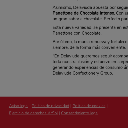
Asimismo, Delaviuda apuesta por seguir 
Panettone de Chocolate Intenso.
Con un
un gran sabor a chocolate. Perfecto pa
Esta nueva variedad, se presenta en es
Panettone con Chocolate.
Por último, la marca renueva y fortale
siempre, de la forma más conveniente.
“En Delaviuda queremos seguir acompañ
toda nuestra ilusión y esfuerzo en sor
generando experiencias de consumo únic
Delaviuda Confectionery Group.
Aviso legal
|
Política de privacidad
|
Politica de cookies
|
Ejercicio de derechos ArSol
|
Consentimiento legal