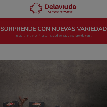
 SORPRENDE CON NUEVAS VARIEDADE
Estás aquí:
inicio
intranet
esta navidad delaviuda sorprende con…