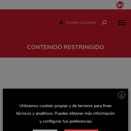
Link
pag
ope
Acceso usuarios
Buscar:
in
ne
win
CONTENIDO RESTRINGIDO
Estás aquí:
X
Utilizamos cookies propias y de terceros para fines
técnicos y analíticos. Puedes obtener más información
y configurar tus preferencias
Espacio solo disponible para el personal de Delaviuda.