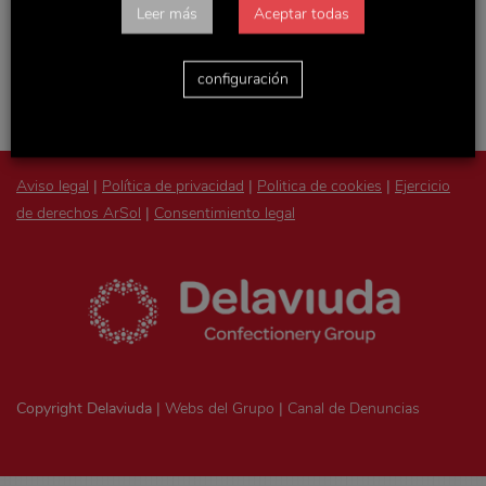
Accede con tu usuario y podrás consultar todas las
Leer más
Aceptar todas
novedades de la empresa, actualizaciones de Recursos
Humanos y otras noticias y documentos de interés.
configuración
Aviso legal
|
Política de privacidad
|
Politica de cookies
|
Ejercicio
de derechos ArSol
|
Consentimiento legal
Copyright Delaviuda |
Webs del Grupo
|
Canal de Denuncias