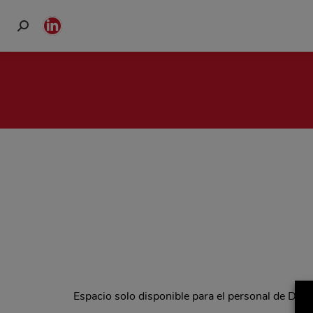
Buscar:
Linkedin
page
opens
in
new
window
Espacio solo disponible para el personal de Del