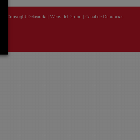
Copyright Delaviuda |
Webs del Grupo
|
Canal de Denuncias