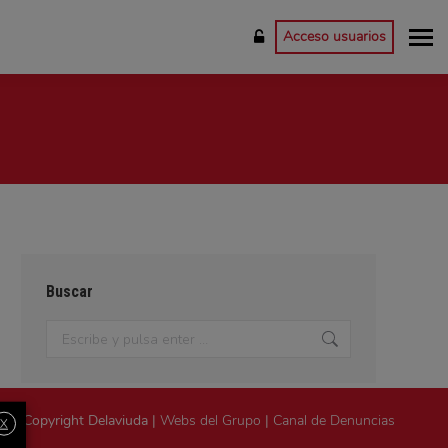
Acceso usuarios
Buscar
Buscar:
Copyright Delaviuda |
Webs del Grupo
|
Canal de Denuncias
X