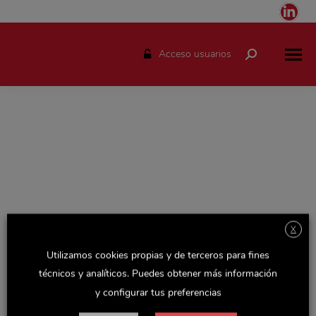
Link
pag
ope
Acceso usuarios
Buscar:
in
ne
win
X
Espacio solo disponible para el personal de Delaviuda.
Utilizamos cookies propias y de terceros para fines
Accede con tu usuario y podrás consultar todas las
técnicos y analíticos. Puedes obtener más información
novedades de la empresa, actualizaciones de Recursos
y configurar tus preferencias
Humanos y otras noticias y documentos de interés.