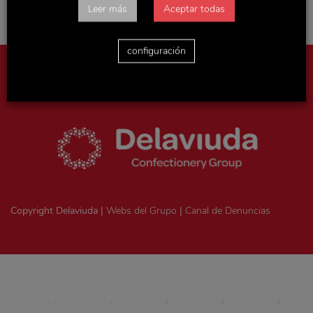
Leer más
Aceptar todas
configuración
Aviso legal
|
Política de privacidad
|
Politica de cookies
|
Ejercicio
de derechos ArSol
|
Consentimiento legal
Copyright Delaviuda |
Webs del Grupo
|
Canal de Denuncias