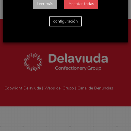
Leer más
Aceptar todas
configuración
Aviso legal
|
Política de privacidad
|
Politica de cookies
|
Ejercicio
de derechos ArSol
|
Consentimiento legal
Copyright Delaviuda |
Webs del Grupo
|
Canal de Denuncias