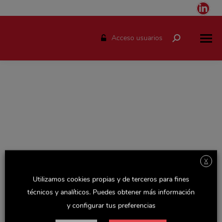
Link
pag
ope
Acceso usuarios
Buscar:
in
ne
win
X
Espacio solo disponible para el personal de Delaviuda.
Utilizamos cookies propias y de terceros para fines
Accede con tu usuario y podrás consultar todas las
técnicos y analíticos. Puedes obtener más información
novedades de la empresa, actualizaciones de Recursos
y configurar tus preferencias
Humanos y otras noticias y documentos de interés.