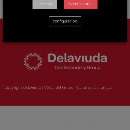
Leer más
Aceptar todas
configuración
Aviso legal
|
Política de privacidad
|
Politica de cookies
|
Ejercicio
de derechos ArSol
|
Consentimiento legal
Copyright Delaviuda |
Webs del Grupo
|
Canal de Denuncias