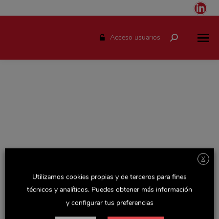
Link
pag
ope
Acceso usuarios
Buscar:
in
ne
win
X
Espacio solo disponible para el personal de Delaviuda.
Utilizamos cookies propias y de terceros para fines
Accede con tu usuario y podrás consultar todas las
técnicos y analíticos. Puedes obtener más información
novedades de la empresa, actualizaciones de Recursos
y configurar tus preferencias
Humanos y otras noticias y documentos de interés.