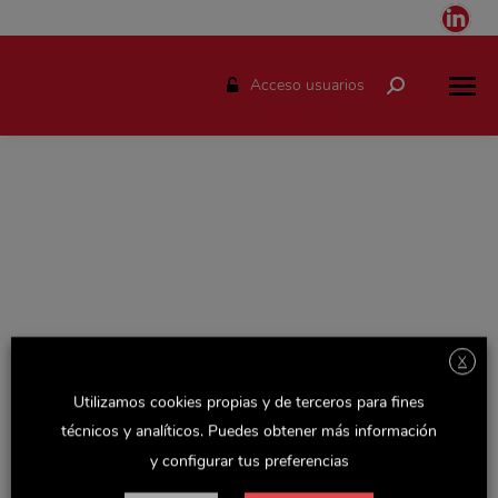
Link
pag
ope
Acceso usuarios
Buscar:
in
ne
win
X
Espacio solo disponible para el personal de Delaviuda.
Utilizamos cookies propias y de terceros para fines
Accede con tu usuario y podrás consultar todas las
técnicos y analíticos. Puedes obtener más información
novedades de la empresa, actualizaciones de Recursos
y configurar tus preferencias
Humanos y otras noticias y documentos de interés.