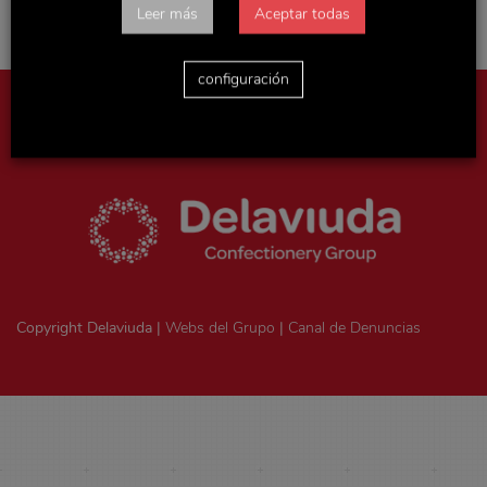
Leer más
Aceptar todas
configuración
Aviso legal
|
Política de privacidad
|
Politica de cookies
|
Ejercicio
de derechos ArSol
|
Consentimiento legal
Copyright Delaviuda |
Webs del Grupo
|
Canal de Denuncias