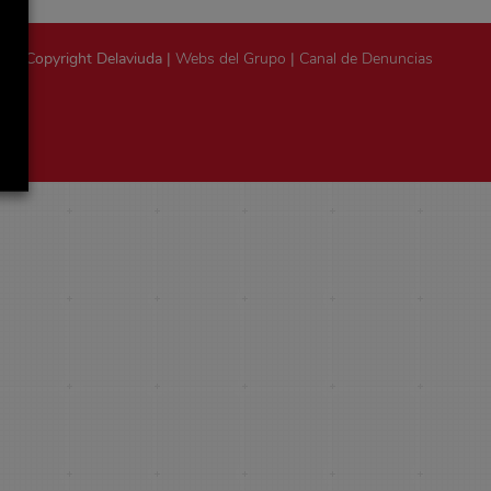
Copyright Delaviuda |
Webs del Grupo
|
Canal de Denuncias