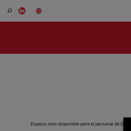
Buscar:
Linkedin
page
opens
in
new
window
Espacio solo disponible para el personal de Del