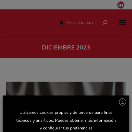
Link
pag
ope
Acceso usuarios
Buscar:
in
ne
win
DICIEMBRE 2023
Estás aquí:
X
Utilizamos cookies propias y de terceros para fines
técnicos y analíticos. Puedes obtener más información
y configurar tus preferencias