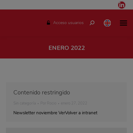
Link
pag
ope
Acceso usuarios
Buscar:
in
ne
win
ENERO 2022
Estás aquí:
Contenido restringido
Sin categoría
Por
Rocio
enero 27, 2022
Newsletter noviembre VerVolver a intranet