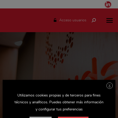
Link
pag
ope
Acceso usuarios
Buscar:
in
ne
win
X
Espacio solo disponible para el personal de Delaviuda.
Utilizamos cookies propias y de terceros para fines
Accede con tu usuario y podrás consultar todas las
técnicos y analíticos. Puedes obtener más información
novedades de la empresa, actualizaciones de Recursos
y configurar tus preferencias
Humanos y otras noticias y documentos de interés.