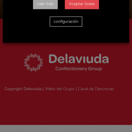
Leer más
Aceptar todas
configuración
Aviso legal
|
Política de privacidad
|
Politica de cookies
|
Ejercicio
de derechos ArSol
|
Consentimiento legal
Copyright Delaviuda |
Webs del Grupo
|
Canal de Denuncias