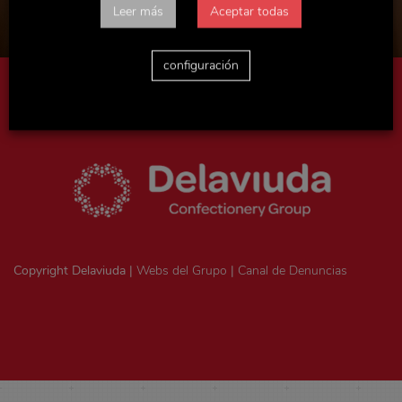
Leer más
Aceptar todas
configuración
Aviso legal
|
Política de privacidad
|
Politica de cookies
|
Ejercicio
de derechos ArSol
|
Consentimiento legal
Copyright Delaviuda |
Webs del Grupo
|
Canal de Denuncias