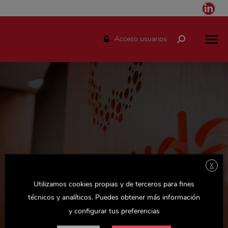
Link
pag
ope
Acceso usuarios
Buscar:
in
ne
win
X
Espacio solo disponible para el personal de Delaviuda.
Utilizamos cookies propias y de terceros para fines
Accede con tu usuario y podrás consultar todas las
técnicos y analíticos. Puedes obtener más información
novedades de la empresa, actualizaciones de Recursos
y configurar tus preferencias
Humanos y otras noticias y documentos de interés.