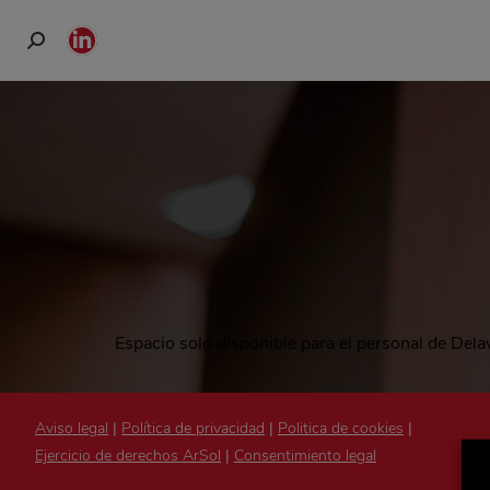
Buscar:
Linkedin
page
opens
in
new
window
Espacio solo disponible para el personal de Del
Aviso legal
|
Política de privacidad
|
Politica de cookies
|
Ejercicio de derechos ArSol
|
Consentimiento legal