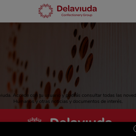
aviuda. Accede con tu usuario y podrás consultar todas las nove
Humanos y otras noticias y documentos de interés.