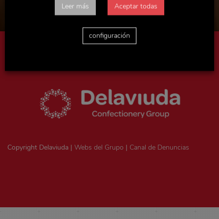
Leer más
Aceptar todas
configuración
Aviso legal
|
Política de privacidad
|
Politica de cookies
|
Ejercicio
de derechos ArSol
|
Consentimiento legal
Copyright Delaviuda |
Webs del Grupo
|
Canal de Denuncias