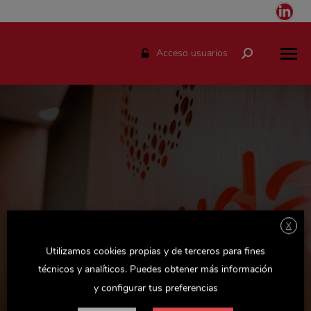
Link
pag
ope
Acceso usuarios
Buscar:
in
ne
win
X
Espacio solo disponible para el personal de Delaviuda.
Utilizamos cookies propias y de terceros para fines
Accede con tu usuario y podrás consultar todas las
técnicos y analíticos. Puedes obtener más información
novedades de la empresa, actualizaciones de Recursos
y configurar tus preferencias
Humanos y otras noticias y documentos de interés.